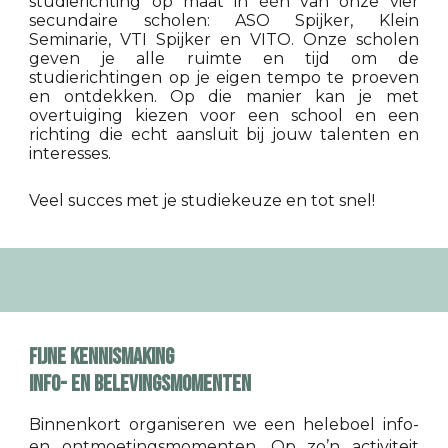
studierichting op maat in één van onze vier
secundaire scholen: ASO Spijker, Klein
Seminarie, VTI Spijker en VITO. Onze scholen
geven je alle
ruimte en tijd om de
studierichtingen op je eigen
tempo te proeven
en ontdekken
.
Op die manier kan je
met
overtuiging kiezen voor een school en een
richting
die echt aansluit bij jouw talenten en
interesses.
Veel succes met je studiekeuze en tot snel
!
FIJNE KENNISMAKING
info- en belevingsmomenten
Binnenkort organiseren we een heleboel info-
en ontmoetingsmomenten. Op zo’n activiteit