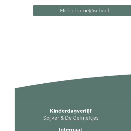
Mirho-home@school
Kinderdagverlijf
Spijker & De Gelmeltjes
Internaat