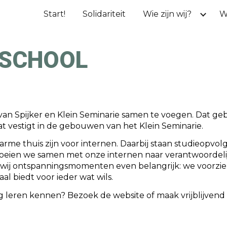
Start!
Solidariteit
Wie zijn wij?
W
ip to main content
Skip to navigat
SCHOOL
van Spijker en Klein Seminarie samen te voegen. Dat g
t vestigt in de gebouwen van het Klein Seminarie.
me thuis zijn voor internen. Daarbij staan studieopvolg
groeien we samen met onze internen naar verantwoordeli
n wij ontspanningsmomenten even belangrijk: we voorzie
l biedt voor ieder wat wils.
ng leren kennen? Bezoek de website of maak vrijblijvend