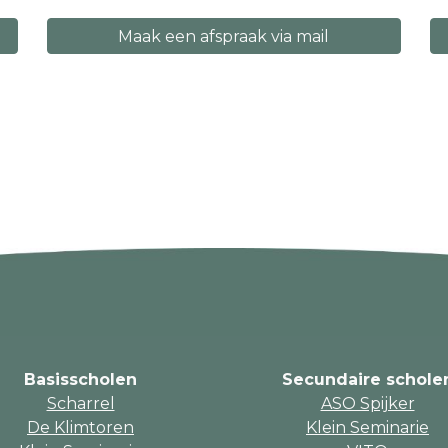
Maak een afspraak via mail
Basisscholen
Secundaire schole
Scharrel
ASO Spijker
De Klimtoren
Klein Seminarie