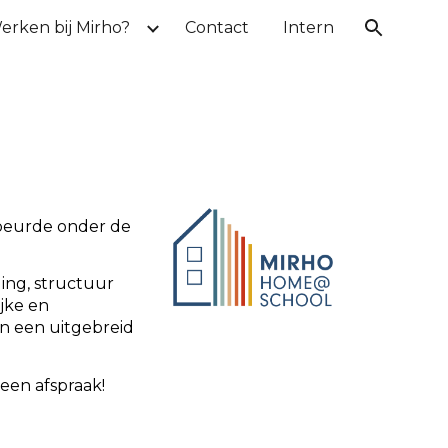
erken bij Mirho?
Contact
Intern
ion
ebeurde onder de
ing, structuur
jke en
n een uitgebreid
 een afspraak!