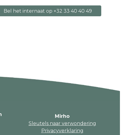
Bel het internaat op +32 33 40 40 49
n
Mirho
Sleutels naar verwondering
Privacyverklaring