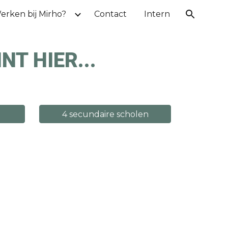
erken bij Mirho?
Contact
Intern
ion
T HIER...
4 secundaire scholen