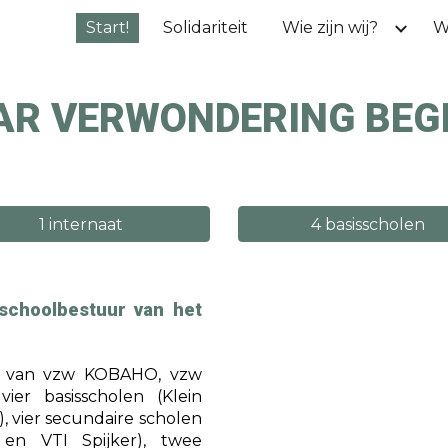
Start!
Solidariteit
Wie zijn wij?
W
ip to main content
Skip to navigat
R VERWONDERING BEGIN
1 internaat
4 basisscholen
schoolbestuur van het
s van vzw KOBAHO, vzw
er basisscholen (Klein
), vier secundaire scholen
 en VTI Spijker), twee